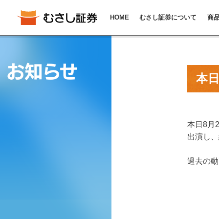
HOME
むさし証券について
商
お知らせ
本
本日8月
出演し、
過去の動